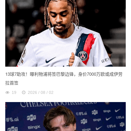
13球7助攻！曝利物浦将签巴黎边锋，身价7000万欧或成伊劳
拉首签
19
2026 / 08 / 02