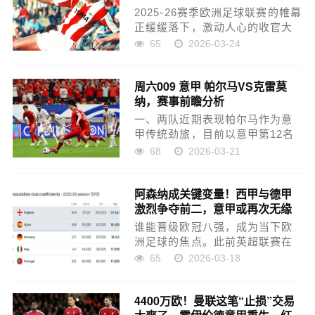
2025-26赛季欧洲足球联赛的帷幕
正缓缓落下，激动人心的收官大
戏即将上演。在本系列中，我们
65
2026-03-24
将聚焦于那些扣人心弦的升降级
故事，首先把目光投...
周六009 意甲 帕尔马VS克雷莫
纳，赛事前瞻分析
一、两队近期表现帕尔马作为意
甲传统劲旅，目前以意甲第12名
的排名处于联赛中游位置，暂无
68
2026-03-21
保级压力，也距离欧战区域有一
定差距，主场抢分主要为稳...
阿森纳成关键变量！西甲与德甲
激烈争夺前二，意甲或再次无缘
欧冠额外奖励
谁能晋级欧冠八强，成为当下欧
洲足球的焦点。此前英超联赛在
欧洲三大杯16强首回合表现令人
65
2026-03-18
意外，九支英超球队仅收获一场
胜利，其中三队惨遭三球落...
4400万欧！曼联这笔“止损”交易