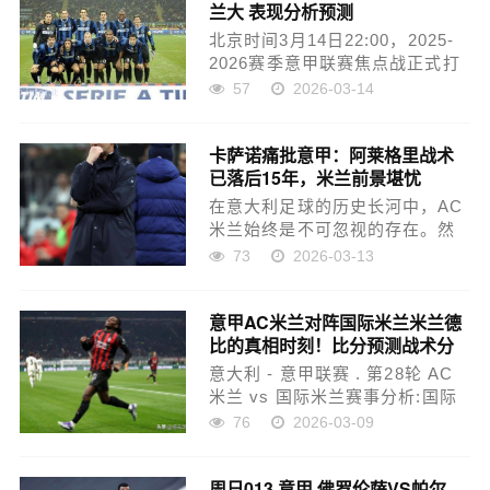
兰大 表现分析预测
北京时间3月14日22:00，2025-
2026赛季意甲联赛焦点战正式打
响，意甲豪门国际米兰坐镇梅阿
57
2026-03-14
查球场，迎战意甲劲旅亚特兰
大。这场意甲...
卡萨诺痛批意甲：阿莱格里战术
已落后15年，米兰前景堪忧
在意大利足球的历史长河中，AC
米兰始终是不可忽视的存在。然
而，近期前国脚卡萨诺对米兰及
73
2026-03-13
其主帅阿莱格里的严厉批评，再
次将意甲的现状推向风口浪...
意甲AC米兰对阵国际米兰米兰德
比的真相时刻！比分预测战术分
析
意大利 - 意甲联赛 . 第28轮 AC
米兰 vs 国际米兰赛事分析:国际
米兰在积分榜上的领先优势已达
76
2026-03-09
10分。这场德比战必将紧张激
烈。意大...
周日013 意甲 佛罗伦萨VS帕尔