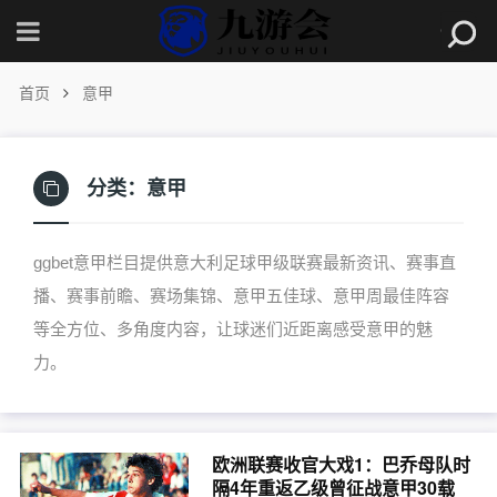
首页
意甲
分类：
意甲
ggbet意甲栏目提供意大利足球甲级联赛最新资讯、赛事直
播、赛事前瞻、赛场集锦、意甲五佳球、意甲周最佳阵容
等全方位、多角度内容，让球迷们近距离感受意甲的魅
力。
欧洲联赛收官大戏1：巴乔母队时
隔4年重返乙级曾征战意甲30载