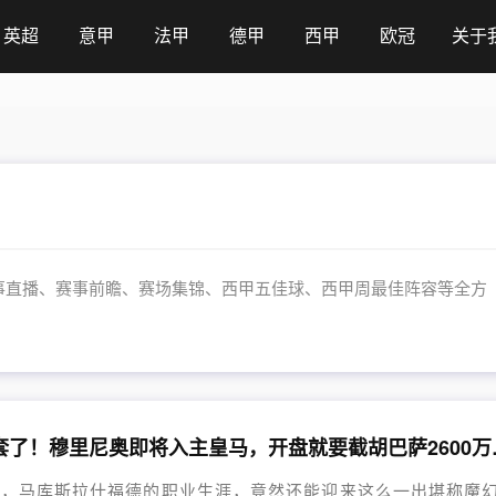
英超
意甲
法甲
德甲
西甲
欧冠
关于
赛事直播、赛事前瞻、赛场集锦、西甲五佳球、西甲周最佳阵容等全方
西甲乱套了！
到，马库斯拉什福德的职业生涯，竟然还能迎来这么一出堪称魔