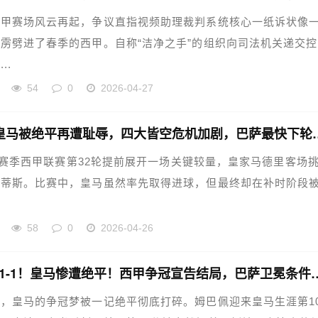
西甲赛场风云再起，争议直指视频助理裁判系统核心一纸诉状像
雳劈进了春季的西甲。自称“洁净之手”的组织向司法机关递交控
..
54
0
2026-04-27
爆冷！皇马被绝平再遭耻辱，四
-26赛季西甲联赛第32轮提前展开一场关键较量，皇家马德里客场
贝蒂斯。比赛中，皇马虽然率先取得进球，但最终却在补时阶段
58
0
2026-04-26
从1-0到1-1！皇马惨遭绝平！西
，皇马的争冠梦被一记绝平彻底打碎。姆巴佩迎来皇马生涯第10