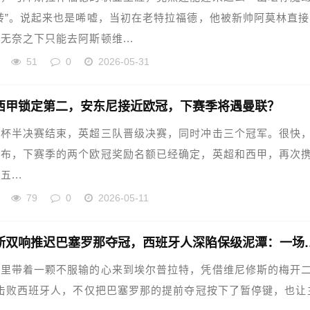
转”。说起来也是唏嘘，当初在老特拉福德，他被新帅阿莫林直
无奈之下只能去阿斯顿维...
51
0
2026-05-31
西甲锁定第二，安东尼接近欧冠，下赛季将遇曼联？
大杯半决赛结束，英超三队晋级决赛，同时冲击三个冠军。很快
宣布，下赛季的两个欧冠奖励名额已经确定，英超和西甲，再次
...
79
0
2026-05-11
维尼修斯双响推迟巴塞罗那夺冠，西班
德里带着一颗不服输的心来到埃尔普拉特，凭借维尼修斯的梅开
0击败西班牙人，不仅把巴塞罗那的提前夺冠按下了暂停键，也让