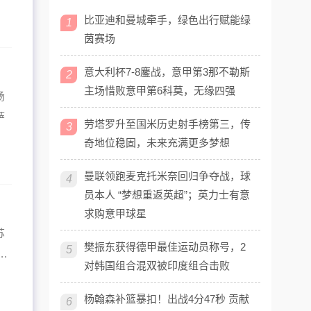
比亚迪和曼城牵手，绿色出行赋能绿
1
茵赛场
意大利杯7-8鏖战，意甲第3那不勒斯
2
主场惜败意甲第6科莫，无缘四强
场
萨
劳塔罗升至国米历史射手榜第三，传
3
奇地位稳固，未来充满更多梦想
曼联领跑麦克托米奈回归争夺战，球
4
员本人 “梦想重返英超”；英力士有意
求购意甲球星
苏
樊振东获得德甲最佳运动员称号，2
5
.
对韩国组合混双被印度组合击败
杨翰森补篮暴扣！出战4分47秒 贡献
6