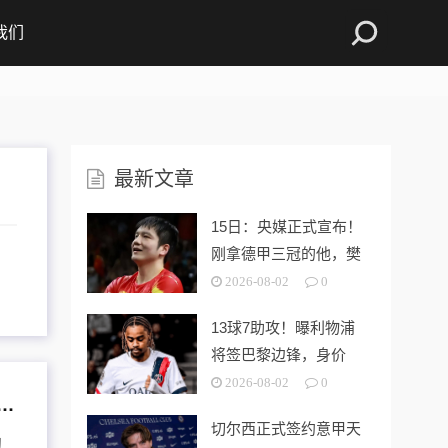
我们
最新文章
15日：央媒正式宣布！
刚拿德甲三冠的他，樊
振东迎来新
2026-08-02
0
13球7助攻！曝利物浦
将签巴黎边锋，身价
7000万欧
2026-08-02
0
穆里尼奥即将入主皇马，开盘就要截胡巴萨2600万神锋
切尔西正式签约意甲天
幻