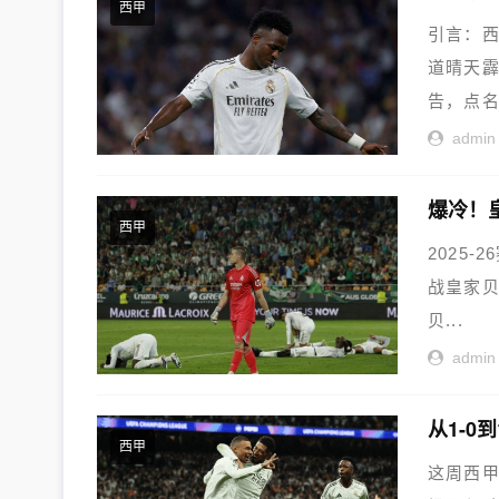
西甲
引言：
道晴天霹
告，点名.
admin
西甲
2025
战皇家
贝...
admin
西甲
这周西甲