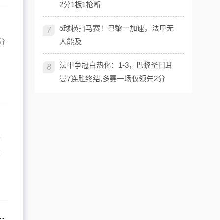
2分1板1抢断
5球横扫马赛！巴黎一加速，法甲无
7
人能及
分
法甲争冠白热化：1-3，巴黎圣日耳
8
曼7连胜终结,多赛一场仅领先2分
力
期
为操控？“洁净之手”起诉制作总监奥斯卡·拉戈