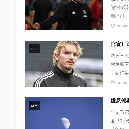
的“神反
地出门，
admin
官宣！
西甲
欧洲三
欧足联
手获得第五
admin
西甲
皇家马
度以2-