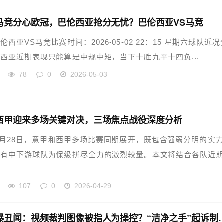
马竞分心欧冠，巴伦西亚抢分无忧？巴伦西亚VS马竞
伦西亚VS马竞比赛时间：2026-05-02 22：15 星期六球队近况
西亚近期表现只能算是中规中矩，当下十胜九平十四负...
78
0
2026-05-03
西甲迎来多场关键对决，三场焦点战役深度分析
年4月28日，意甲和西甲多场比赛同期展开，既包含强弱分明的实
也有中下游球队为保级拼尽全力的激烈较量。本文将结合各队近
107
0
2026-04-29
西甲惊爆丑闻：视频裁判图像被指人