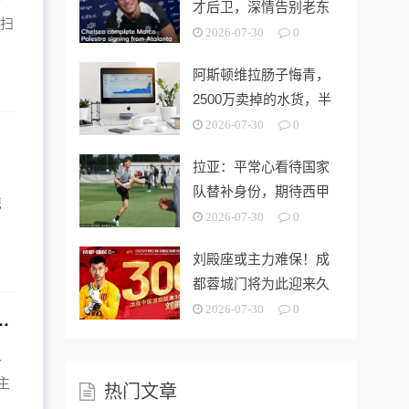
才后卫，深情告别老东
接扫
家
2026-07-30
0
阿斯顿维拉肠子悔青，
2500万卖掉的水货，半
年后帮对
2026-07-30
0
拉亚：平常心看待国家
，
队替补身份，期待西甲
携
新挑战
2026-07-30
0
刘殿座或主力难保！成
都蓉城门将为此迎来久
违强援，曾留
2026-07-30
0
牙人深陷保级泥潭：一场充满争议与精彩的西甲对决
二
主
热门文章