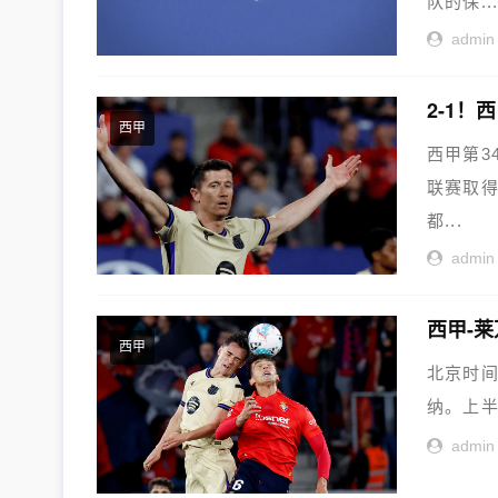
队的保...
admin
2-1！
西甲
西甲第3
联赛取得
都...
admin
西甲-莱
西甲
北京时间
纳。上半
admin