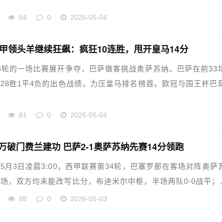
84
0
2026-05-04
西甲领头羊继续狂飙：疯狂10连胜，甩开皇马14分
4轮的一场比赛展开争夺，巴萨做客挑战奥萨苏纳。巴萨在前33
28胜1平4负的出色战绩，力压皇马排名榜首。欧冠与国王杯巴
81
0
2026-05-04
万破门费兰建功 巴萨2-1奥萨苏纳先赛14分领跑
5月3日凌晨3:00，西甲联赛第34轮，巴塞罗那在客场对阵奥萨
场，双方均未能改写比分，布迪米尔中框，半场两队0-0战平；..
88
0
2026-05-03